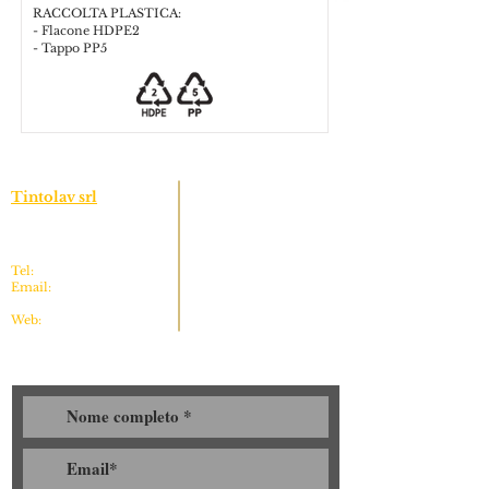
RACCOLTA PLASTICA:
- Flacone HDPE2
- Tappo PP5
Link Rapidi
Tintolav srl
Via Massimo d'Antona 7
Chi Siamo
10028 Trofarello (TO)
Contatti
Prodotti
Tel:
011 64 96 827
Email:
Privacy Policy
info@preziosipertessuti.it
Cookie Policy
Web:
www.preziosipertessuti.it