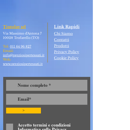
Link Rapidi
Tintolav srl
Via Massimo d'Antona 7
Chi Siamo
10028 Trofarello (TO)
Contatti
Prodotti
Tel:
011 64 96 827
Email:
Privacy Policy
info@preziosipertessuti.it
Cookie Policy
Web:
www.preziosipertessuti.it
>
Accetto termini e condizioni
Informativa sulla Privacy