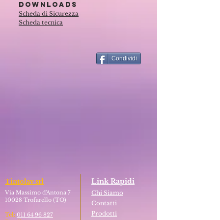
Downloads
Scheda di Sicurezza
Scheda tecnica
Condividi
Link Rapidi
Tintolav srl
Via Massimo d'Antona 7
Chi Siamo
10028 Trofarello (TO)
Contatti
Prodotti
Tel:
011 64 96 827