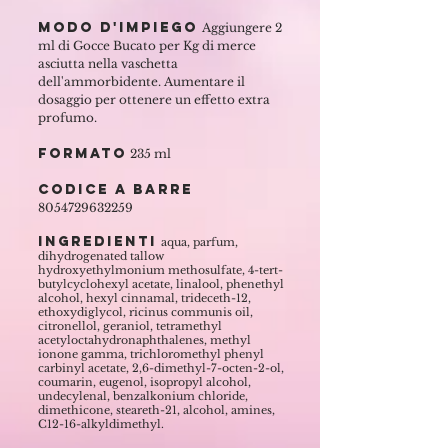
Modo d'impiego
Aggiungere 2
ml di Gocce Bucato per Kg di merce
asciutta nella vaschetta
dell'ammorbidente. Aumentare il
dosaggio per ottenere un effetto extra
profumo.
Formato
235 ml
Codice a barre
8054729632259
ingredienti
aqua, parfum,
dihydrogenated tallow
hydroxyethylmonium methosulfate, 4-tert-
butylcyclohexyl acetate, linalool, phenethyl
alcohol, hexyl cinnamal, trideceth-12,
ethoxydiglycol, ricinus communis oil,
citronellol, geraniol, tetramethyl
acetyloctahydronaphthalenes, methyl
ionone gamma, trichloromethyl phenyl
carbinyl acetate, 2,6-dimethyl-7-octen-2-ol,
coumarin, eugenol, isopropyl alcohol,
undecylenal, benzalkonium chloride,
dimethicone, steareth-21, alcohol, amines,
C12-16-alkyldimethyl.